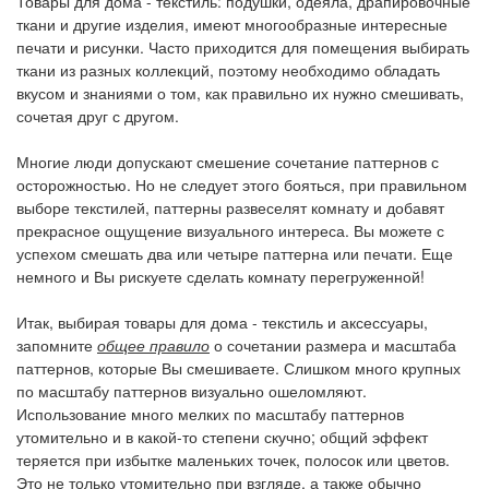
Товары для дома - текстиль: подушки, одеяла, драпировочные
ткани и другие изделия, имеют многообразные интересные
печати и рисунки. Часто приходится для помещения выбирать
ткани из разных коллекций, поэтому необходимо обладать
вкусом и знаниями о том, как правильно их нужно смешивать,
сочетая друг с другом.
Многие люди допускают смешение сочетание паттернов с
осторожностью. Но не следует этого бояться, при правильном
выборе текстилей, паттерны развеселят комнату и добавят
прекрасное ощущение визуального интереса. Вы можете с
успехом смешать два или четыре паттерна или печати. Еще
немного и Вы рискуете сделать комнату перегруженной!
Итак, выбирая товары для дома - текстиль и аксессуары,
запомните
общее правило
о сочетании размера и масштаба
паттернов, которые Вы смешиваете. Слишком много крупных
по масштабу паттернов визуально ошеломляют.
Использование много мелких по масштабу паттернов
утомительно и в какой-то степени скучно; общий эффект
теряется при избытке маленьких точек, полосок или цветов.
Это не только утомительно при взгляде, а также обычно