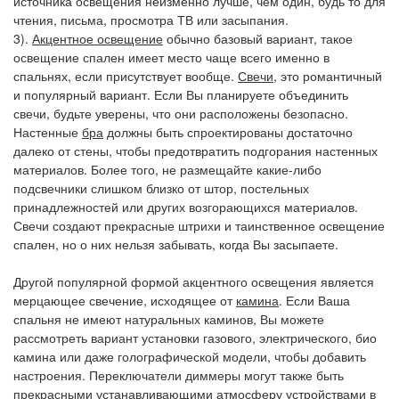
источника освещения неизменно лучше, чем один, будь то для
чтения, письма, просмотра ТВ или засыпания.
3).
Акцентное освещение
обычно базовый вариант, такое
освещение спален имеет место чаще всего именно в
спальнях, если присутствует вообще.
Свечи
, это романтичный
и популярный вариант. Если Вы планируете объединить
свечи, будьте уверены, что они расположены безопасно.
Настенные
бра
должны быть спроектированы достаточно
далеко от стены, чтобы предотвратить подгорания настенных
материалов. Более того, не размещайте какие-либо
подсвечники слишком близко от штор, постельных
принадлежностей или других возгорающихся материалов.
Свечи создают прекрасные штрихи и таинственное освещение
спален, но о них нельзя забывать, когда Вы засыпаете.
Другой популярной формой акцентного освещения является
мерцающее свечение, исходящее от
камина
. Если Ваша
спальня не имеют натуральных каминов, Вы можете
рассмотреть вариант установки газового, электрического, био
камина или даже голографической модели, чтобы добавить
настроения. Переключатели диммеры могут также быть
прекрасными устанавливающими атмосферу устройствами в