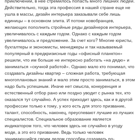
приключений, в нее стремилось попасть много лишних людей.
Действительно, тогда эта профессия в нашей стране еще не
ушла в массы, дизайн интерьера заказывали себе лишь
единицы – в основном элита. И потоки новобранцев,
желающих пополнить стройные ряды дизайнеров интерьера,
увеличивалось с каждым годом. Однако с каждым годом
увеличивалось и предложение. За счет кого? Многие юристы,
бухгалтеры и экономисты, менеджеры и так называемый
популярный в предкризисные годы «офисный планктон»
решили, что им больше не интересно работать «на дядю» и
заниматься «скучной работой». Однако мало кто понимал, что
создавать дизайны квартир – сложная работа, требующая
многоплановых знаний и мало этим просто заниматься, в этом
надо быть успешным. Иначе нет смысла, конкуренция и
естественный отбор рано или поздно уводит с рынка тех, кто
оказался тут случайно. А успех приходит здесь, как и в другой
профессии только к тому, у кого есть для этого призвание,
талант, способность, наконец, преуспевают лучшие из лучших
специалистов. Специальное образование является
индикатором того, что человек здесь не случайно в угоду
моде, а это его призвание. Ведь только человек
занимающийся своим делом способен создавать по-