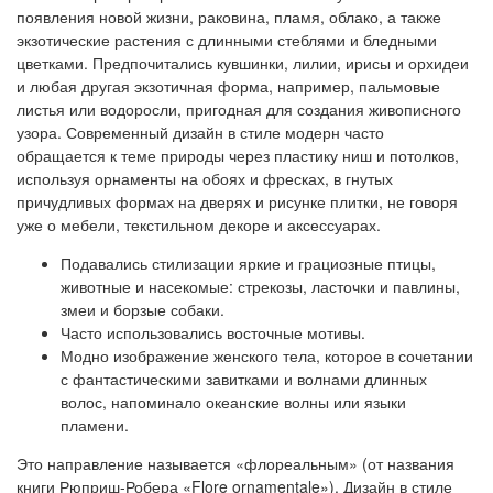
появления новой жизни, раковина, пламя, облако, а также
экзотические растения с длинными стеблями и бледными
цветками. Предпочитались кувшинки, лилии, ирисы и орхидеи
и любая другая экзотичная форма, например, пальмовые
листья или водоросли, пригодная для создания живописного
узора. Современный дизайн в стиле модерн часто
обращается к теме природы через пластику ниш и потолков,
используя орнаменты на обоях и фресках, в гнутых
причудливых формах на дверях и рисунке плитки, не говоря
уже о мебели, текстильном декоре и аксессуарах.
Подавались стилизации яркие и грациозные птицы,
животные и насекомые: стрекозы, ласточки и павлины,
змеи и борзые собаки.
Часто использовались восточные мотивы.
Модно изображение женского тела, которое в сочетании
с фантастическими завитками и волнами длинных
волос, напоминало океанские волны или языки
пламени.
Это направление называется «флореальным» (от названия
книги Рюприш-Робера «Flore ornamentale»). Дизайн в стиле