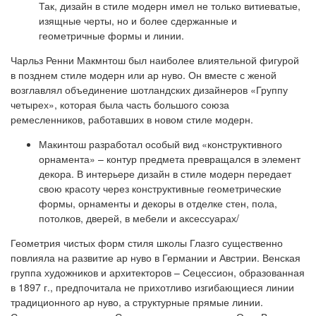
Так, дизайн в стиле модерн имел не только витиеватые,
изящные черты, но и более сдержанные и
геометричные формы и линии.
Чарльз Ренни Макмнтош был наиболее влиятельной фигурой
в позднем стиле модерн или ар нуво. Он вместе с женой
возглавлял объединение шотландских дизайнеров «Группу
четырех», которая была часть большого союза
ремесленников, работавших в новом стиле модерн.
Макинтош разработал особый вид «конструктивного
орнамента» – контур предмета превращался в элемент
декора. В интерьере дизайн в стиле модерн передает
свою красоту через конструктивные геометрические
формы, орнаменты и декоры в отделке стен, пола,
потолков, дверей, в мебели и аксессуарах/
Геометрия чистых форм стиля школы Глазго существенно
повлияла на развитие ар нуво в Германии и Австрии. Венская
группа художников и архитекторов – Сецессион, образованная
в 1897 г., предпочитала не прихотливо изгибающиеся линии
традиционного ар нуво, а структурные прямые линии.