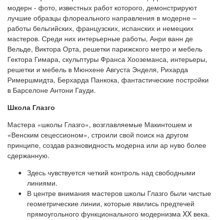
модерн - фото, известных работ которого, демонстрируют
лучшие образцы флореального направления в модерне –
работы бельгийских, французских, испанских и немецких
мастеров. Среди них интерьерные работы, Анри ванн де
Вельде, Виктора Орта, решетки парижского метро и мебель
Гектора Гимара, скульптуры Франса Хооземанса, интерьеры,
решетки и мебель в Мюнхене Августа Энделя, Рихарда
Римершмидта, Берхарда Панкока, фантастические постройки
в Барселоне Антони Гауди.
Школа Глазго
Мастера «школы Глазго», возглавляемые Макинтошем и
«Венским сецессионом», строили свой поиск на другом
принципе, создав разновидность модерна или ар нуво более
сдержанную.
Здесь чувствуется четкий контроль над свободными
линиями.
В центре внимания мастеров школы Глазго были чистые
геометрические линии, которые явились предтечей
прямоугольного функционального модернизма XX века.