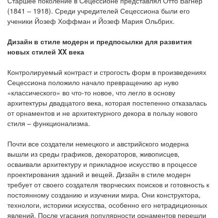
Старшее поколение в Сецессионе представлял Отто Вагнер
(1841 – 1918). Среди учредителей Сецессиона были его
ученики Йозеф Хоффман и Йозеф Мария Ольбрих.
Дизайн в стиле модерн и предпосылки для развития
новых стилей XX века
Контролируемый контраст и строгость форм в произведениях
Сецессиона положило начало превращению ар нуво
«классического» во что-то новое, что легло в основу
архитектуры двадцатого века, которая постепенно отказалась
от орнаментов и не архитектурного декора в пользу нового
стиля – функционализма.
Почти все создатели немецкого и австрийского модерна
вышли из среды графиков, декораторов, живописцев,
осваивали архитектуру и прикладное искусство в процессе
проектирования зданий и вещей. Дизайн в стиле модерн
требует от своего создателя творческих поисков и готовность к
постоянному созданию и изучении мира. Они конструктора,
технологи, историки искусства, особенно его нетрадиционных
явлений. После угасания популярности орнаментов перешли