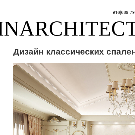
916|689-7
NARCHITEC
Дизайн классических спале