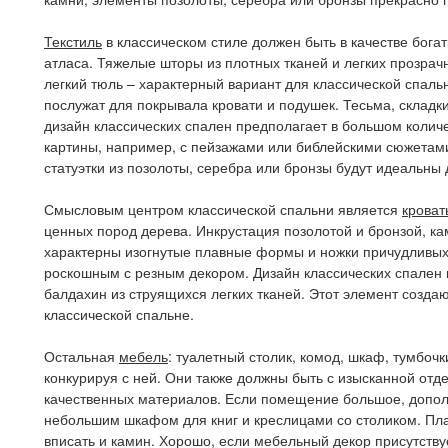
Текстиль
в классическом стиле должен быть в качестве богат
атласа. Тяжелые шторы из плотных тканей и легких прозрач
легкий тюль – характерный вариант для классической спальн
послужат для покрывала кровати и подушек. Тесьма, склад
дизайн классических спален предполагает в большом колич
картины, например, с пейзажами или библейскими сюжетам
статуэтки из позолоты, серебра или бронзы будут идеальны 
Смысловым центром классической спальни является
кроват
ценных пород дерева. Инкрустация позолотой и бронзой, к
характерны изогнутые плавные формы и ножки причудливых
роскошным с резным декором. Дизайн классических спален 
балдахин из струящихся легких тканей. Этот элемент созд
классической спальне.
Остальная
мебель
: туалетный столик, комод, шкаф, тумбочк
конкурируя с ней. Они также должны быть с изысканной отд
качественных материалов. Если помещение большое, допол
небольшим шкафом для книг и креслицами со столиком. Пла
вписать и камин. Хорошо, если мебельный декор присутствуе