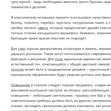
просторной – ведь необходимо вместить много броских, вы
элементов и деталей.
В классическом интерьере принято использовать качествен
бронзу, позолоту, серебро, хрусталь, натуральные ткани, а 
пробка, металл.
Цвета
, которые предполагает дизайн класси
теплые оттенки насыщенного вишневого, бежевого, коричнево
Кричащие яркие краски классике не подходят.
Для
стен
хороши декоративная штукатурка и камень, керами
украсить росписью. Также могут использоваться современн
фактурой и рисунком. Для
пола
идеальным вариантом являе
естественный тон, сочетающийся с общей цветовой гаммой. 
потолок
может быть в традиционном дизайне – однотонный 
изысканным оформлением будут узорная роспись или фрес
Освещение
в спальне следует хорошо продумать, создав не
массивной роскошной люстрой, во-вторых, расслабляющая у
освещение – небольшие светильники, торшеры или бра у туа
осветительные приборы должны быть из дорогих материалов
спален, выглядеть светильники должны изысканно, как роск
камни, элементы позолоты, серебра или бронзы прекрасно 