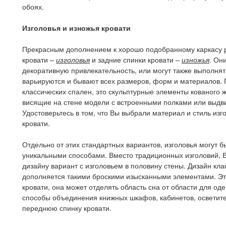
обоях.
Изголовья и изножья кровати
Прекрасным дополнением к хорошо подобранному каркасу 
кровати –
изголовья
и задние спинки кровати –
изножья
. Он
декоративную привлекательность, или могут также выполн
варьируются и бывают всех размеров, форм и материалов
классических спален, это скульптурные элементы кованого 
висящие на стене модели с встроенными полками или выдв
Удостоверьтесь в том, что Вы выбрали материал и стиль изг
кровати.
Отдельно от этих стандартных вариантов, изголовья могут 
уникальными способами. Вместо традиционных изголовий, 
дизайну вариант с изголовьем в половину стены. Дизайн кла
дополняется такими броскими изысканными элементами. Эта
кровати, она может отделять область сна от области для о
способы объединения книжных шкафов, кабинетов, осветите
переднюю спинку кровати.