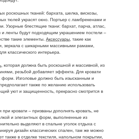
ых роскошных тканей: бархата, шелка, вискозы,
ных тюлей украсят окно. Портьер с ламбрекенами и
и. Узорные блестящие ткани: бархат, парча, атлас,
ки и ленты будут подходящим украшением постели –
естве такие элементы.
Аксессуары
, такие как
и, зеркала с шикарными массивными рамами,
для классического интерьера.
ь
, которая должна быть роскошной и массивной, из
амнями, резьбой добавляет эффекта. Для кровати
 форм. Изголовье должно быть изысканным и
предполагает также по желанию использовать
ающий уют и защищенность, прекрасно смотрится в
и при кровати – призваны дополнять кровать, не
елкой и элегантных форм, выполненные из
нительно выделяют в спальне уголок отдыха с
нируя дизайн классических спален, там же можно
т также в отделке текстиля, напольном покрытии,