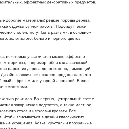
разительных, эффектных декоративных предметов,
ные дорогие
материалы
: редкие породы дерева,
также отделки ручной работы. Подойдут также
ческих спален, могут быть разными, в основном
го, золотистого, белого и черного цветов.
ка, некоторые участки стен можно эффектно
ые материалы, например, обои с классической
тся паркет из дерева дорогих пород, имеющий
Дизайн классических спален предполагает, что
белый с фризом или узорной лепниной. Более
ки с сюжетами.
сколько режимов. Во-первых, центральный свет с
ютная закарнизная подсветка, а также местное
летного стола и изголовья кровати. Все
. Чтобы вписываться в дизайн классических
ошные украшения. Ковка, хрусталь и прозрачные
подойдут.