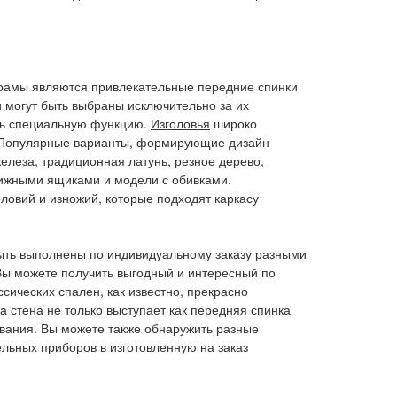
рамы являются привлекательные передние спинки
и могут быть выбраны исключительно за их
ять специальную функцию.
Изголовья
широко
. Популярные варианты, формирующие дизайн
железа, традиционная латунь, резное дерево,
ижными ящиками и модели с обивками.
оловий и изножий, которые подходят каркасу
быть выполнены по индивидуальному заказу разными
Вы можете получить выгодный и интересный по
ссических спален, как известно, прекрасно
 стена не только выступает как передняя спинка
девания. Вы можете также обнаружить разные
льных приборов в изготовленную на заказ