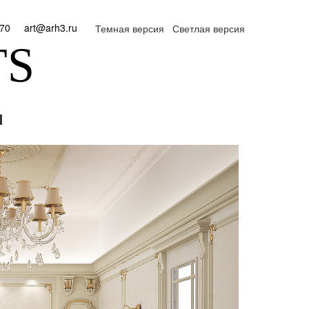
970
art@arh3.ru
Темная версия
Светлая версия
TS
н