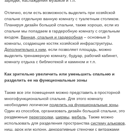
зарядки, наслаждения музыкой и т.п.
Отлично, если есть возможность выделить при хозяйской
спальне отдельную ванную комнату с туалетным столиком.
Планируя дизайн большой спальни, также хорошо, если из
спальни мы попадаем в гардеробную комнату с отдельным
входом.
Ванная, спальня и гардеробная
– основные 3
комнаты, создающие костяк хозяйской инфраструктуры.
Дополнительно к ним
, если позволяет площадь, можно
выделить тренажерную комнату, будуар, рабочий кабинет,
комнату отдыха с библиотекой и камином и т.п.
Как зрительно увеличить или уменьшить спальню и
разделить ее на функциональные зоны
Также все эти помещения можно представить в просторной
многофункциональной спальне. Для этого комнату
необходимо логически
поделить на функциональные зоны
.
Один из способов, организовать дизайн большой спальни, это
раздвижные
перегородки
,
ширмы
,
мебель
. Также можно
использовать для разделения пространства
систему альковов
,
ниш
,
арок
или
колонн
,
декоративные стеночки
с витражами