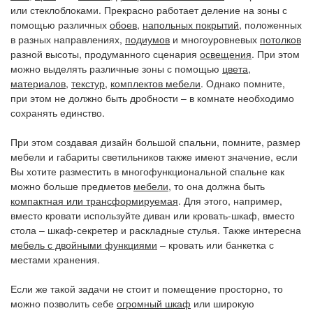
или стеклоблоками. Прекрасно работает деление на зоны с
помощью различных
обоев
,
напольных покрытий
, положенных
в разных направлениях,
подиумов
и многоуровневых
потолков
разной высоты, продуманного сценария
освещения
. При этом
можно выделять различные зоны с помощью
цвета
,
материалов
,
текстур
,
комплектов мебели
. Однако помните,
при этом не должно быть дробности – в комнате необходимо
сохранять единство.
При этом создавая дизайн большой спальни, помните, размер
мебели и габариты светильников также имеют значение, если
Вы хотите разместить в многофункциональной спальне как
можно больше предметов
мебели
, то она должна быть
компактная или трансформируемая
. Для этого, например,
вместо кровати используйте диван или кровать-шкаф, вместо
стола – шкаф-секретер и раскладные стулья. Также интересна
мебель с двойными функциями
– кровать или банкетка с
местами хранения.
Если же такой задачи не стоит и помещение просторно, то
можно позволить себе
огромный шкаф
или широкую